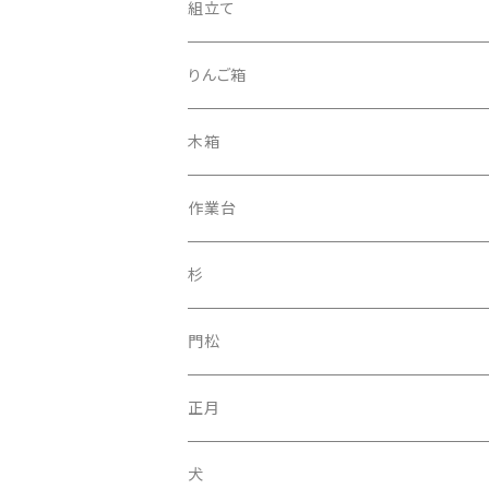
組立て
りんご箱
木箱
作業台
杉
門松
正月
犬