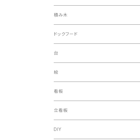
積み木
ドックフード
台
絵
看板
立看板
DIY