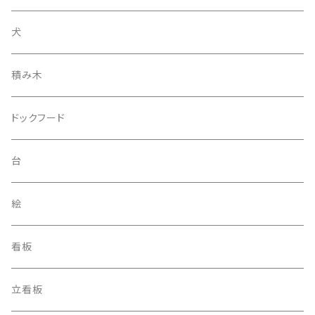
犬
積み木
ドックフード
台
絵
看板
立看板