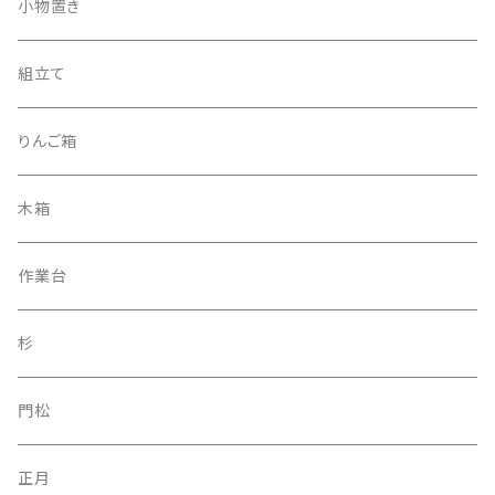
小物置き
組立て
りんご箱
木箱
作業台
杉
門松
正月